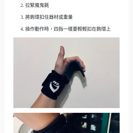
拉緊魔鬼氈
將鉤環扣住器材或重量
操作動作時，四指一樣要輕輕扣在鉤環上