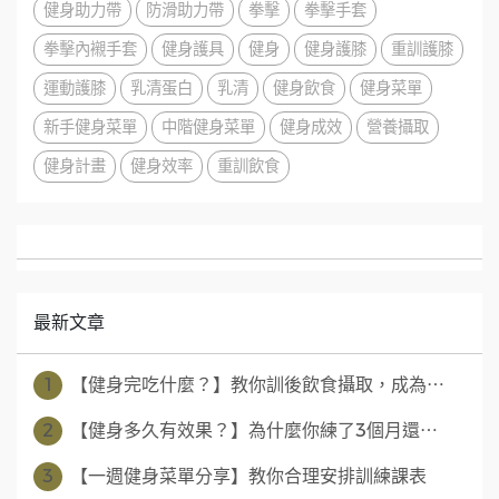
健身助力帶
防滑助力帶
拳擊
拳擊手套
拳擊內襯手套
健身護具
健身
健身護膝
重訓護膝
運動護膝
乳清蛋白
乳清
健身飲食
健身菜單
新手健身菜單
中階健身菜單
健身成效
營養攝取
健身計畫
健身效率
重訓飲食
最新文章
1
【健身完吃什麼？】教你訓後飲食攝取，成為⋯
2
【健身多久有效果？】為什麼你練了3個月還⋯
3
【一週健身菜單分享】教你合理安排訓練課表