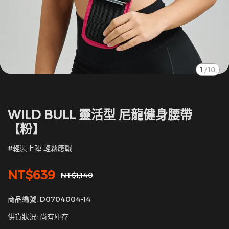
1
/
10
WILD BULL 靈活型 尼龍健身腰帶
【粉】
#輕裝上陣 輕鬆應戰
NT$639
NT$1,140
商品編號:
D0704004-14
供貨狀況:
尚有庫存